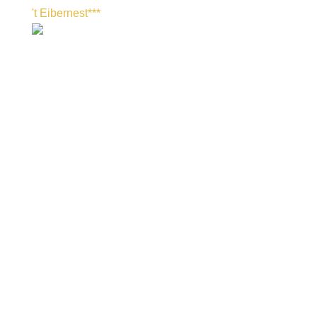
't Eibernest***
Eibernest App
Alle nützlichen Informationen für Ihren Aufenthalt im ‚t Eibernest
sind
online mit einem Klick verfügbar
Galerie