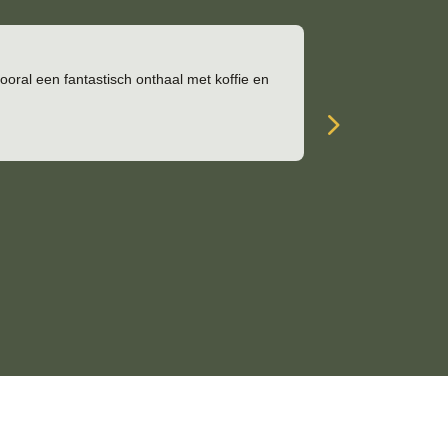
oral een fantastisch onthaal met koffie en
Zeer mooie , ru
uitstekend. Zee
5
van het mooie T