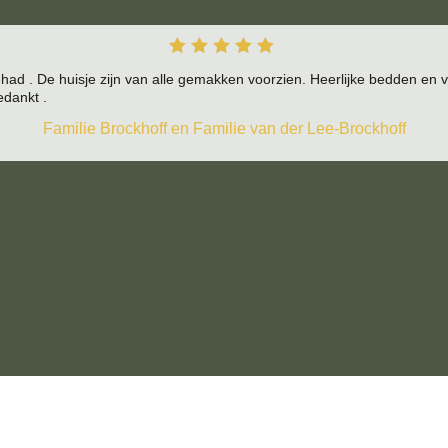
Rated
d . De huisje zijn van alle gemakken voorzien. Heerlijke bedden en vo
5
out
edankt .
of 5
Familie Brockhoff en Familie van der Lee-Brockhoff