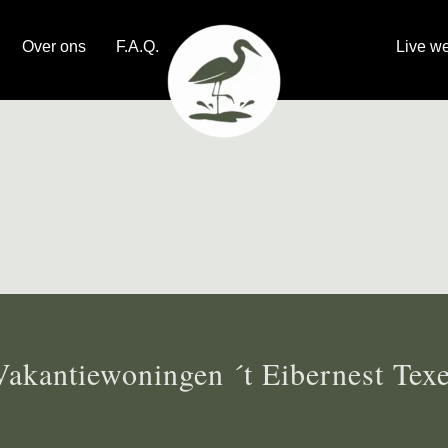
Over ons
F.A.Q.
Live w
Eibernest 30a
Vakantiewoningen ´t Eibernest Texe