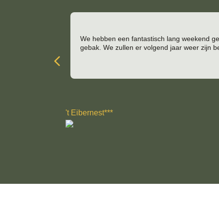
We hebben een fantastisch lang weekend geha
gebak. We zullen er volgend jaar weer zijn b
4
't Eibernest***