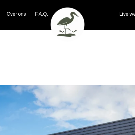
Over ons
F.A.Q.
Live w