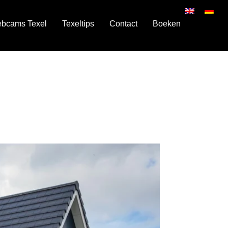
ebcams Texel
Texeltips
Contact
Boeken