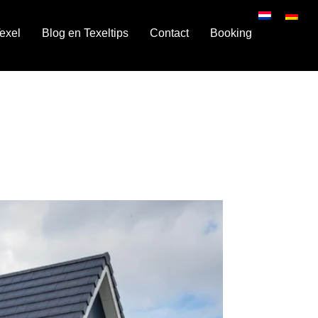
exel
Blog en Texeltips
Contact
Booking