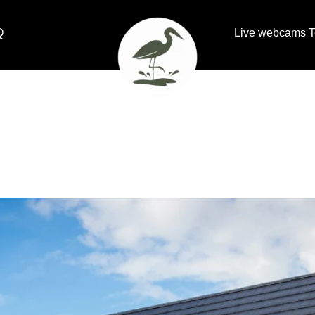
Q
Live webcams T