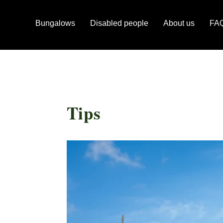
Bungalows
Disabled people
About us
FA
Tips